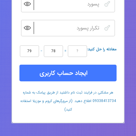
:معادله را حل کنید
−
=
ایجاد حساب کاربری
هر مشکلی در فرایند ثبت نام داشتید از طریق پیامک به شماره
09338413734 اطلاع دهید. (از مرورگرهای کروم و موزیلا استفاده
کنید)