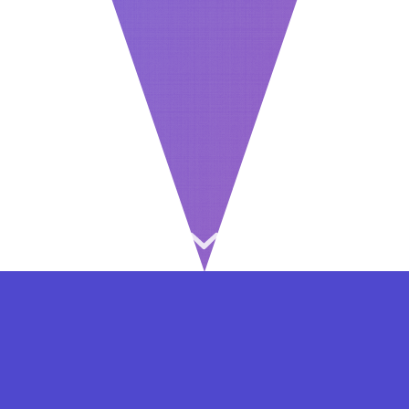
⇐ در هر مرحله ای از ثبت نام یا فعال کردن اکانت
VIP مشکل داشتید, از طریق فرم تماس به ما در