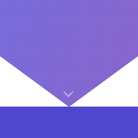
⇐ در هر مرحله ای از ثبت نام یا فعال کردن اکانت VIP مشکل داشتید, از طریق