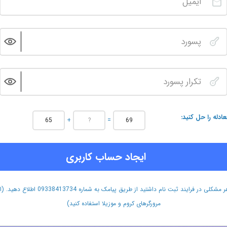
عادله را حل کنید
+
=
ایجاد حساب کاربری
هر مشکلی در فرایند ثبت نام داشتید از طریق پیامک به شماره 09338413734 اطلاع دهید.
مرورگرهای کروم و موزیلا استفاده کنید)