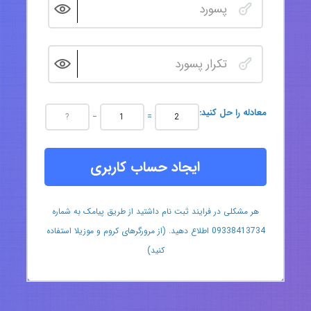
:معادله را حل کنید
−
=
ایجاد حساب کاربری
هر مشکلی در فرایند ثبت نام داشتید از طریق پیامک به شماره
09338413734 اطلاع دهید. (از مرورگرهای کروم و موزیلا استفاده
کنید)