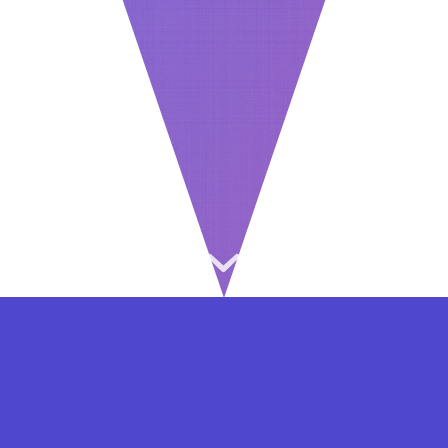
⇐ در هر مرحله ای از ثبت نام یا فعال کردن اکانت
VIP مشکل داشتید, از طریق فرم تماس به ما در