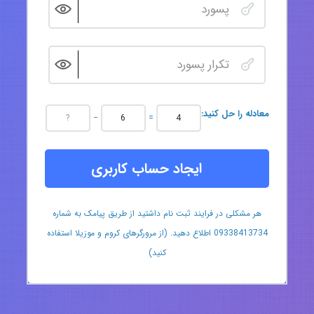
:معادله را حل کنید
−
=
ایجاد حساب کاربری
هر مشکلی در فرایند ثبت نام داشتید از طریق پیامک به شماره
09338413734 اطلاع دهید. (از مرورگرهای کروم و موزیلا استفاده
کنید)