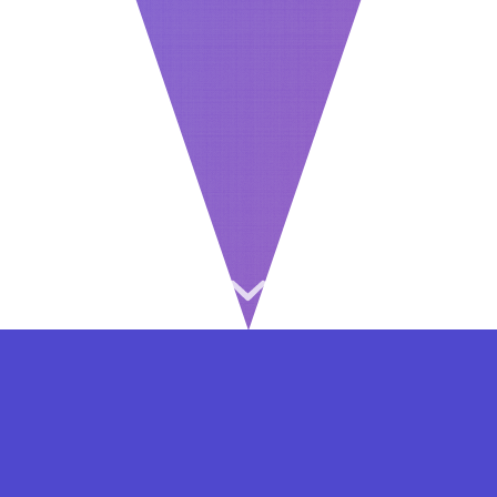
⇐ در هر مرحله ای از ثبت نام یا فعال کردن اکانت
VIP مشکل داشتید, از طریق فرم تماس به ما در