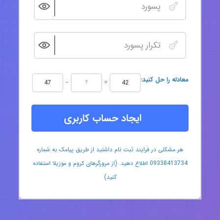
:معادله را حل کنید
−
=
ایجاد حساب کاربری
هر مشکلی در فرایند ثبت نام داشتید از طریق پیامک به شماره
09338413734 اطلاع دهید. (از مرورگرهای کروم و موزیلا استفاده
کنید)