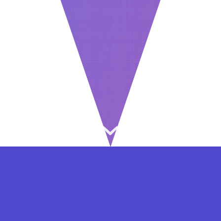
⇐ در هر مرحله ای از ثبت نام یا فعال کردن اکانت
VIP مشکل داشتید, از طریق فرم تماس به ما در