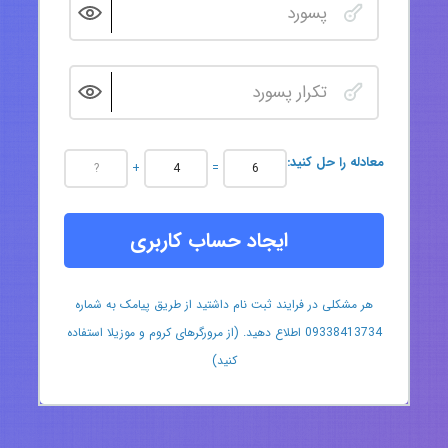
:معادله را حل کنید
+
=
ایجاد حساب کاربری
هر مشکلی در فرایند ثبت نام داشتید از طریق پیامک به شماره
09338413734 اطلاع دهید. (از مرورگرهای کروم و موزیلا استفاده
کنید)