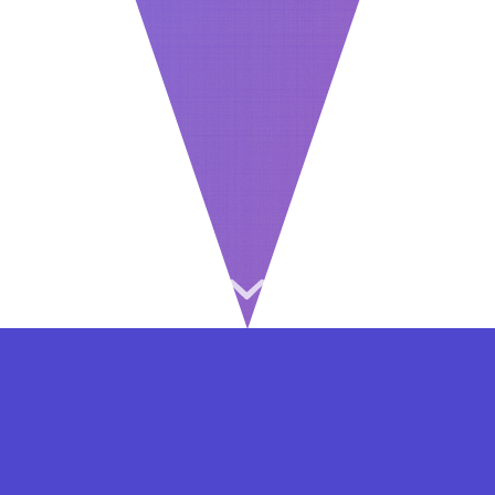
⇐ در هر مرحله ای از ثبت نام یا فعال کردن اکانت
VIP مشکل داشتید, از طریق فرم تماس به ما در