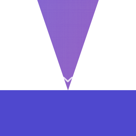
⇐ در هر مرحله ای از ثبت نام یا فعال کردن اکانت
VIP مشکل داشتید, از طریق فرم تماس به ما در