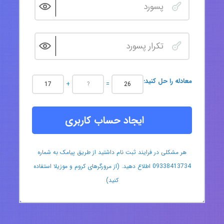
:معادله را حل کنید
+
=
ایجاد حساب کاربری
هر مشکلی در فرایند ثبت نام داشتید از طریق پیامک به شماره
09338413734 اطلاع دهید. (از مرورگرهای کروم و موزیلا استفاده
کنید)