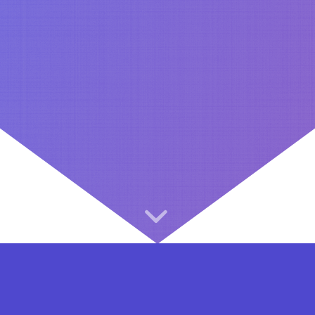
⇐ در هر مرحله ای از ثبت نام یا فعال کردن اکانت VIP مشکل داشتید, از طریق