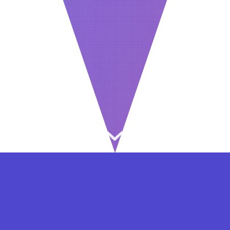
⇐ در هر مرحله ای از ثبت نام یا فعال کردن اکانت
VIP مشکل داشتید, از طریق فرم تماس به ما در