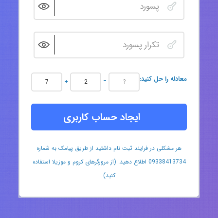
:معادله را حل کنید
+
=
ایجاد حساب کاربری
هر مشکلی در فرایند ثبت نام داشتید از طریق پیامک به شماره
09338413734 اطلاع دهید. (از مرورگرهای کروم و موزیلا استفاده
کنید)