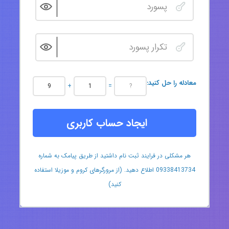
:معادله را حل کنید
+
=
ایجاد حساب کاربری
هر مشکلی در فرایند ثبت نام داشتید از طریق پیامک به شماره
09338413734 اطلاع دهید. (از مرورگرهای کروم و موزیلا استفاده
کنید)