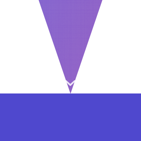
⇐ در هر مرحله ای از ثبت نام یا فعال کردن اکانت
VIP مشکل داشتید, از طریق فرم تماس به ما در