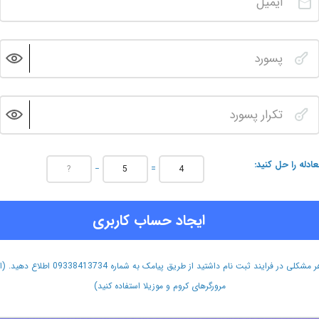
عادله را حل کنید
−
=
ایجاد حساب کاربری
هر مشکلی در فرایند ثبت نام داشتید از طریق پیامک به شماره 09338413734 اطلاع دهید.
مرورگرهای کروم و موزیلا استفاده کنید)