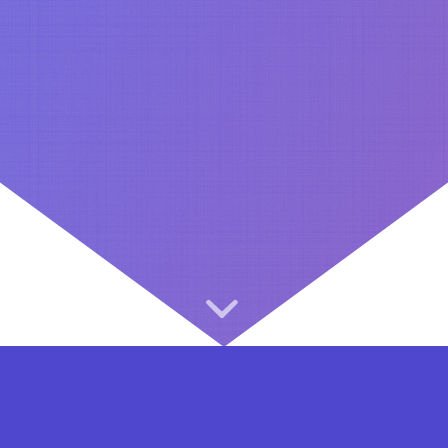
⇐ در هر مرحله ای از ثبت نام یا فعال کردن اکانت VIP مشکل داشتید, از طریق