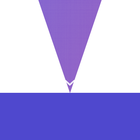
⇐ در هر مرحله ای از ثبت نام یا فعال کردن اکانت
VIP مشکل داشتید, از طریق فرم تماس به ما در