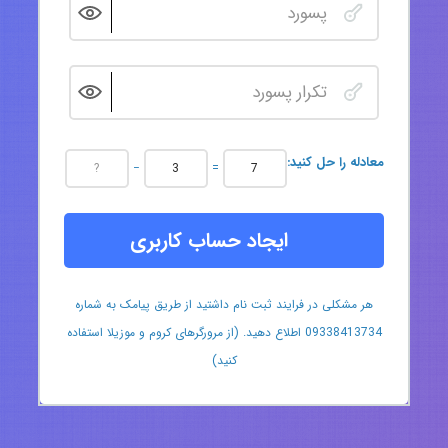
:معادله را حل کنید
−
=
ایجاد حساب کاربری
هر مشکلی در فرایند ثبت نام داشتید از طریق پیامک به شماره
09338413734 اطلاع دهید. (از مرورگرهای کروم و موزیلا استفاده
کنید)