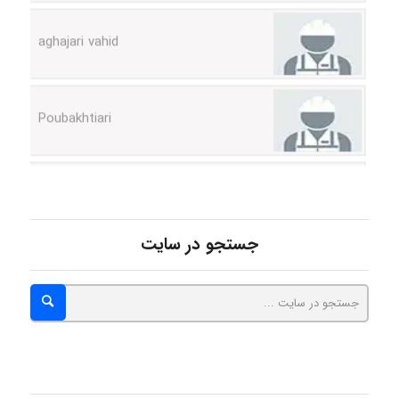
aghajari vahid
Poubakhtiari
Alirez0990
جستجو در سایت
hosein abdolvand
Kati