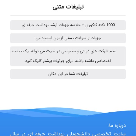
emami
تبلیغات متنی
1000 نکته کنکوری + خلاصه جزوات ارشد بهداشت حرفه ای
ehtesham
جزوات و سوالات تستی آزمون استخدامی
تمام شرکت های دولتی و خصوصی در سایت می توانند یک صفحه
Iman Hosseini
اختصاصی داشته باشند. برای جزئیات بیشتر کلیک کنید
تبلیغات شما در این مکان
fatemeh mirzaie
Jafar Tym
درباره ما:
aghajari vahid
سایت تخصصی دانشجویان بهداشت حرفه ای در سال