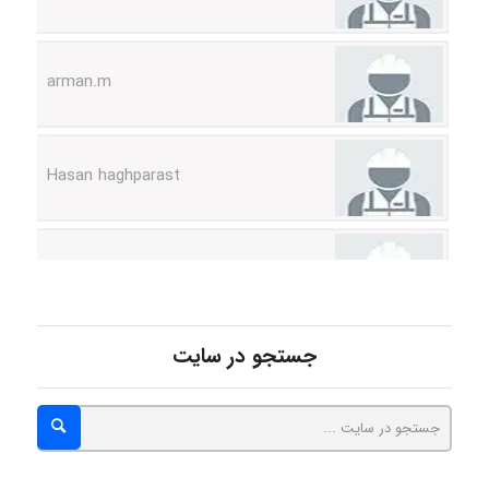
arman.m
Hasan haghparast
shbnm72
Minoo1375
جستجو در سایت
Sara