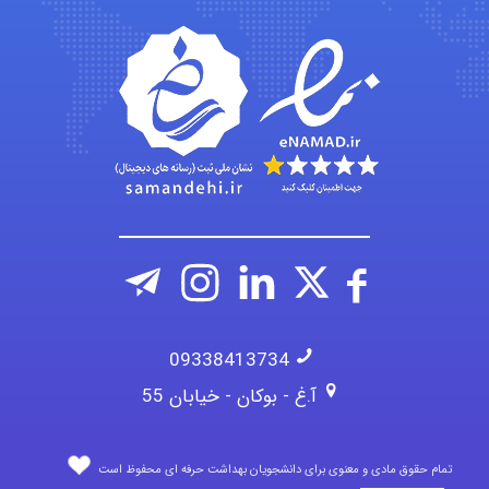
vali
fahimeh sheibani
09338413734
آ.غ - بوکان - خیابان 55
تمام حقوق مادی و معنوی برای دانشجویان بهداشت حرفه ای محفوظ است