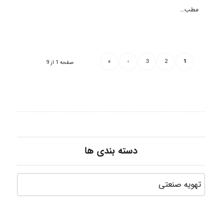
مطب…
»
›
3
2
1
صفحه 1 از 9
دسته بندی ها