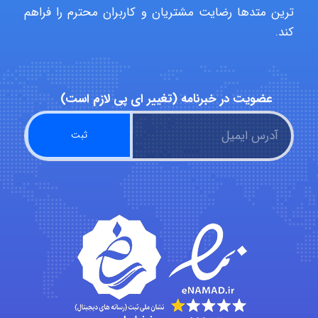
ترین متدها رضایت مشتریان و کاربران محترم را فراهم
Hagar
کند.
monakh
عضویت در خبرنامه (تغییر ای پی لازم است)
Rtk2099
Arshiaaihsra
ABOALFZAL ZAREI
nima5534