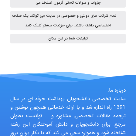
جزوات و سوالات تستی آزمون استخدامی
nima5534
تمام شرکت های دولتی و خصوصی در سایت می توانند یک صفحه
اختصاصی داشته باشند. برای جزئیات بیشتر کلیک کنید
Mohammad Abbasi HSE
تبلیغات شما در این مکان
Arman2110
Shamim.khojasteh74
درباره ما:
سایت تخصصی دانشجویان بهداشت حرفه ای در سال
1391 راه اندازه شد و با ارائه خدماتی همچون نوشتن و
ARAMOH12002
ترجمه مقالات تخصصی, مشاوره و … توانست بعنوان
مرجع, برای دانشجویان و دانش آموختگان این رشته
شناخته شود و همواره سعی می کند که با بکار بردن بروز