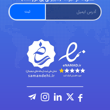
Chehri
roya_boostani
amir
Fateme896