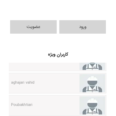
ورود
عضویت
Jafar Tym
کاربران ویژه
aghajari vahid
Poubakhtiari
Alirez0990