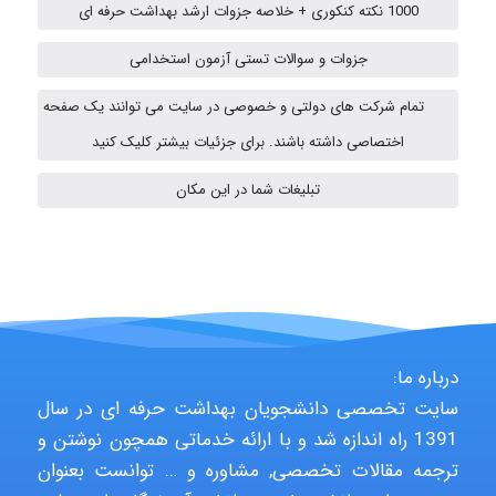
1000 نکته کنکوری + خلاصه جزوات ارشد بهداشت حرفه ای
جزوات و سوالات تستی آزمون استخدامی
Chehri
تمام شرکت های دولتی و خصوصی در سایت می توانند یک صفحه
اختصاصی داشته باشند. برای جزئیات بیشتر کلیک کنید
Jafar Tym
تبلیغات شما در این مکان
aghajari vahid
Poubakhtiari
درباره ما:
سایت تخصصی دانشجویان بهداشت حرفه ای در سال
1391 راه اندازه شد و با ارائه خدماتی همچون نوشتن و
Alirez0990
ترجمه مقالات تخصصی, مشاوره و … توانست بعنوان