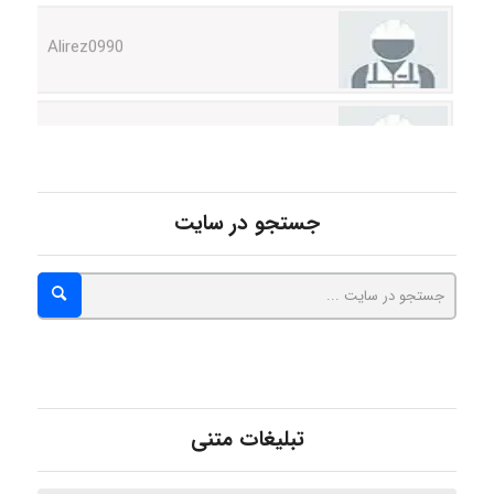
hosein abdolvand
Kati
جستجو در سایت
emami
ehtesham
تبلیغات متنی
Iman Hosseini