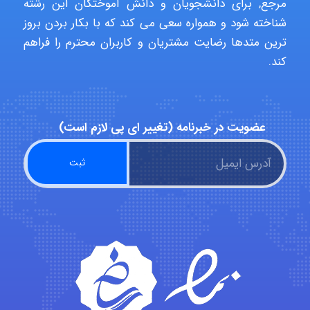
مرجع, برای دانشجویان و دانش آموختگان این رشته
شناخته شود و همواره سعی می کند که با بکار بردن بروز
hosein abdolvand
ترین متدها رضایت مشتریان و کاربران محترم را فراهم
کند.
Kati
عضویت در خبرنامه (تغییر ای پی لازم است)
emami
ehtesham
Iman Hosseini