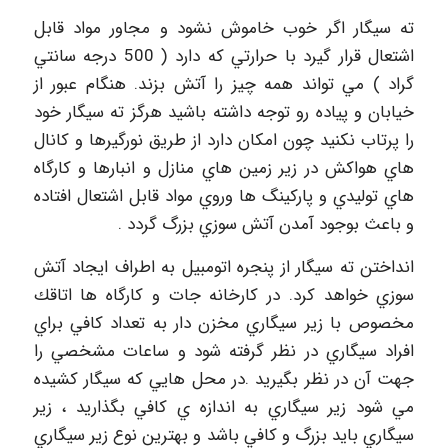
ته سيگار اگر خوب خاموش نشود و مجاور مواد قابل
اشتعال قرار گيرد با حرارتي كه دارد ( 500 درجه سانتي
گراد ) مي تواند همه چيز را آتش بزند. هنگام عبور از
خيابان و پياده رو توجه داشته باشيد هرگز ته سيگار خود
را پرتاب نكنيد چون امكان دارد از طريق نورگيرها و كانال
هاي هواكش در زير زمين هاي منازل و انبارها و كارگاه
هاي توليدي و پاركينگ ها وروي مواد قابل اشتعال افتاده
و باعث بوجود آمدن آتش سوزي بزرگ گردد .
انداختن ته سيگار از پنجره اتومبيل به اطراف ايجاد آتش
سوزي خواهد كرد. در كارخانه جات و كارگاه ها اتاقك
مخصوص با زير سيگاري مخزن دار به تعداد كافي براي
افراد سيگاري در نظر گرفته شود و ساعات مشخصي را
جهت آن در نظر بگيريد .در محل هايي كه سيگار كشيده
مي شود زير سيگاري به اندازه ي كافي بگذاريد ، زير
سيگاري بايد بزرگ و كافي باشد و بهترين نوع زير سيگاري