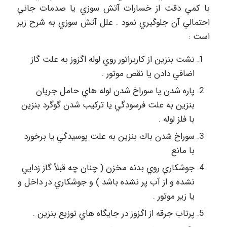
با كمي دقت از خسارات آتش سوزي يا صدمات جاني
احتمالي آن جلوگيري نمود . علل آتش سوزي به شرح زير
است :
نشت بنزين از كاربراتور روي لوله اگزوز به علت گاز
اضافي دادن يا نقص موتور .
پاره شدن يا سوراخ شدن لوله هاي حامل جريان
بنزين به علت فرسودگي يا تركيب شدن گوگرد بنزين
با فلز لوله .
سوراخ شدن باك بنزين به علت پوسيدگي يا برخورد
با مانع
جوشكاري روي بدنه مخزن ( چنان چه قبلاً گاز زدايي
نشده و از آب پر نشده باشد ) و جوشكاري در داخل و
يا زير موتور .
پرتاب جرقه از اگزوز در جايگاه هاي توزيع بنزين .