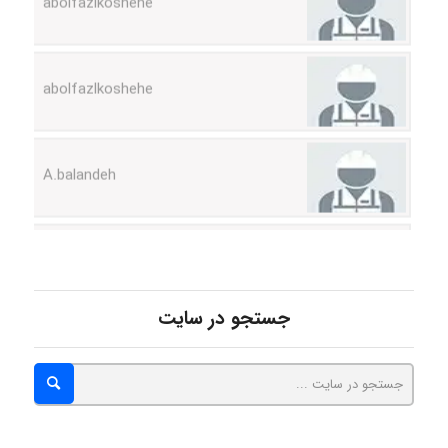
A.balandeh
fatima
Jafar Tym
جستجو در سایت
aghajari vahid
Poubakhtiari