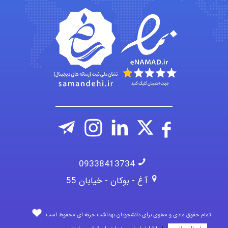
Alirez0990
09338413734
آ.غ - بوکان - خیابان 55
تمام حقوق مادی و معنوی برای دانشجویان بهداشت حرفه ای محفوظ است