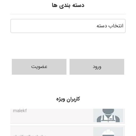
دسته بندی ها
USER124
ورود
عضویت
malekf
کاربران ویژه
abolfazlkoshehe
abolfazlkoshehe