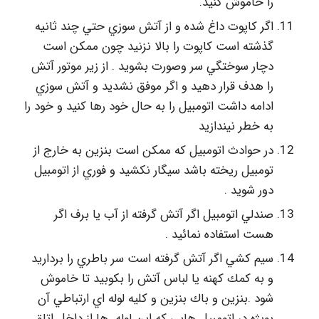
را خاموش كنيد.
اگر كاپوت داغ شده و از آتش سوزي حتي چند ثانيه
گذشته است كاپوت را بالا نزنيد چون ممكن است
دچار سوختگي سر وصورت بشويد . از زير موتور آتش
را هدف قرار دهيد و اگر موفق نشديد و آتش سوزي
ادامه داشت اتومبيل را به حال خود رها كنيد و خود را
به خطر نيندازيد
در حوادث اتومبيل كه ممكن است بنزين به خارج از
تومبيل ريخته باشد سيگار نكشيد و فوري از اتومبيل
دور شويد .
صندلي اتومبيل اگر آتش گرفته از آب يا برف اگر
هست استفاده نمائيد .
سيم كشي اگر آتش گرفته است سر باطري را برداريد
و به كمك كهنه يا لباس آتش را بكوبيد تا خاموش
شود .بنزين و باك بنزين و كليه لوله اي ارتباطي آن
بويژه در اتومبيل هايي كه اين لوله ها از داخل اتاق