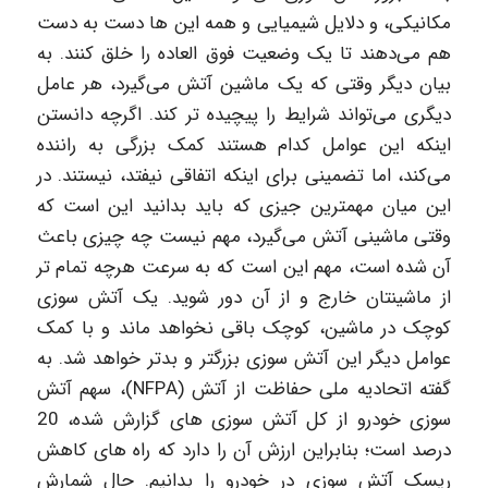
مکانیکی، و دلایل شیمیایی و همه این ها دست به دست
هم می‌دهند تا یک وضعیت فوق العاده را خلق کنند. به
بیان دیگر وقتی که یک ماشین آتش می‌گیرد، هر عامل
دیگری می‌تواند شرایط را پیچیده تر کند. اگرچه دانستن
اینکه این عوامل کدام هستند کمک بزرگی به راننده
می‌کند، اما تضمینی برای اینکه اتفاقی نیفتد، نیستند. در
این میان مهمترین جیزی که باید بدانید این است که
وقتی ماشینی آتش می‌گیرد، مهم نیست چه چیزی باعث
آن شده است، مهم این است که به سرعت هرچه تمام تر
از ماشینتان خارج و از آن دور شوید. یک آتش سوزی
کوچک در ماشین، کوچک باقی نخواهد ماند و با کمک
عوامل دیگر این آتش سوزی بزرگتر و بدتر خواهد شد. به
گفته اتحادیه ملی حفاظت از آتش (NFPA)، سهم آتش
سوزی خودرو از کل آتش سوزی های گزارش شده، 20
درصد است؛ بنابراین ارزش آن را دارد که راه های کاهش
ریسک آتش سوزی در خودرو را بدانیم. حال شمارش