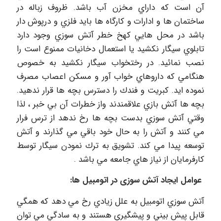
آن است كه داراي مخزن آب باشد. ظروف زباله در
ساختمان ها و ادارات و كارگاه ها بايد فلزي و درپوش دار
باشد در محل هايي كهخ خطر آتش سوزي وجود دارد
تابلوي سيگار نكشيد يا استعمال دخانيات ممنوع است را
نصب نمائيد. در رختخواب سيگار نكشيد به خصوص
هنگامي كه داروهاي خواب آور و مسكن اعصاب مصرف
نموده ايد. كبريت و فندك را دسترس بچه ها قرار ندهيد.
بچه ها آتش بازي علاقمندند واز خطرات آن بي خبر ، لذا
وقتي آتش سوزي بدست بچه ها رخ ندهد از ترس فرار
مي كنند و آتش را به حال خود باقي مي گذارند و آتش
توسعه پيدا مي كند. تشويق به ترك نمودن سيگار توسط
كارفرمايان از نياز هاي جامعه مي باشد .
عوامل ايجاد آتش سوزی در اتومبيل ها:
آتش سوزي اتومبيل به علل زيادي رخ مي دهد كه همگي
قابل پيش بيني و پيشگيري هستند و به سادگي مي توان