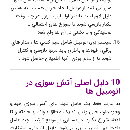
عبور مي كنند از عوامل ايجاد حریق هستند. به همين
دليل لازم است باك و لوله ايب مزبور هر چند وقت
يكبار بازرسي شوند تا سوراخ هاي احتمالي يا
پوسيدگي و يا نشتي در آن ها رفع شود
سيستم برق اتومبيل شامل سيم كشي ها ، مدار هاي
برقي ، فيوزها و باطري بايد مرتبا بازرسي و كنترل
شوند تا از سالم بودن آنها اطمينان حاصل شود .
10 دلیل اصلی آتش سوزی در
اتومبیل ها
به ندرت فقط یک عامل تنها، برای آتش سوزی خودرو
وجود دارد، حتی وقتی که یک محقق بتواند رد حادثه را تا
نقطه شروع بگیرد. در بسیاری از مواقع ترکیب چند عامل
باعث بروز آتش سوزی می‌شود: دلایل انسانی، مشکلات