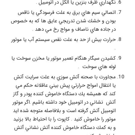
نگهداري ظرف بنزين يا الكل در اتومبيل .
اتصالي سيم هاي برق به علت فرسودگي يا ناقص
بودن و خشك شدن تدريجي عايق ها كه به خصوص
در جاده هاي ناصاف و مواج رخ مي دهد .
حرارت بيش از حد به علت نقص سيستم آب يا موتور
.
كشيدن سيگار هنگام تعمير موتور يا مخزن سوخت يا
لوله هاي سوخت .
مجاورت با صحنه آتش سوزي به علت سرايت آتش
يا انتقال امواج حرارتي پيش بيني عاقلانه حكم مي
كند كه هميشه يك دستگاه خاموش كننده پودر و گاز
آتش نشاني در اتومبيل خود داشته باشيم .اگر موتور
اتومبيل آتش گرفته است و بلافاصله متوجه شده ايد
موتور را خاموش كنيد . كاپوت را با احتياط بالا بزنيد
و به كمك دستگاه خاموش كننده آتش نشاني آتش