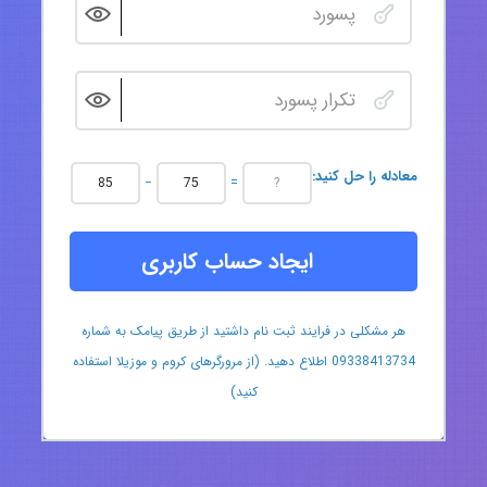
:معادله را حل کنید
−
=
ایجاد حساب کاربری
هر مشکلی در فرایند ثبت نام داشتید از طریق پیامک به شماره
09338413734 اطلاع دهید. (از مرورگرهای کروم و موزیلا استفاده
کنید)