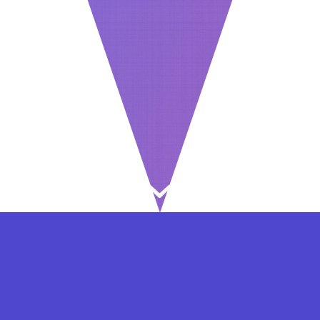
⇐ در هر مرحله ای از ثبت نام یا فعال کردن اکانت
VIP مشکل داشتید, از طریق فرم تماس به ما در