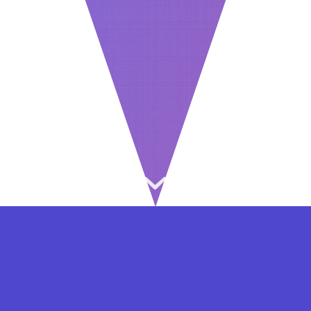
⇐ در هر مرحله ای از ثبت نام یا فعال کردن اکانت
VIP مشکل داشتید, از طریق فرم تماس به ما در