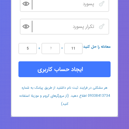
:معادله را حل کنید
+
=
ایجاد حساب کاربری
هر مشکلی در فرایند ثبت نام داشتید از طریق پیامک به شماره
09338413734 اطلاع دهید. (از مرورگرهای کروم و موزیلا استفاده
کنید)