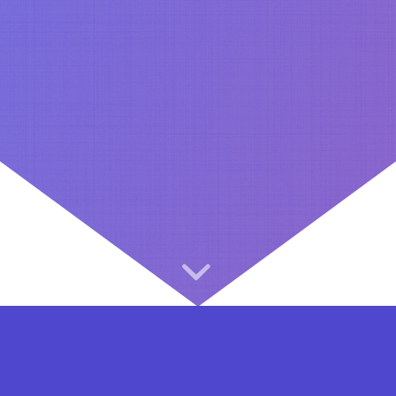
⇐ در هر مرحله ای از ثبت نام یا فعال کردن اکانت VIP مشکل داشتید, از طریق